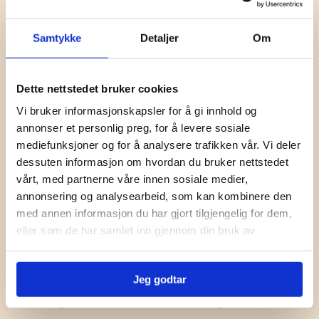
Angst
Autisme
Samtykke
Detaljer
Om
Depresjon
Enurese og enkoprese
Nevroplastiske plager
Dette nettstedet bruker cookies
Overtenking og slitenhet
Vi bruker informasjonskapsler for å gi innhold og
Selektive spisevansker (ARFID)
annonser et personlig preg, for å levere sosiale
mediefunksjoner og for å analysere trafikken vår. Vi deler
Somatisk sykdom
dessuten informasjon om hvordan du bruker nettstedet
Søvn
vårt, med partnerne våre innen sosiale medier,
Tvang (OCD)
annonsering og analysearbeid, som kan kombinere den
Ufrivillig skolefravær
med annen informasjon du har gjort tilgjengelig for dem,
eller som de har samlet inn gjennom din bruk av
Tjenester for bedrifter
tjenestene deres.
Psykisk helsehjelp for ansattes barn
Jeg godtar
Informasjon til fastleger
Om Ung helse klinikk – for fastleger