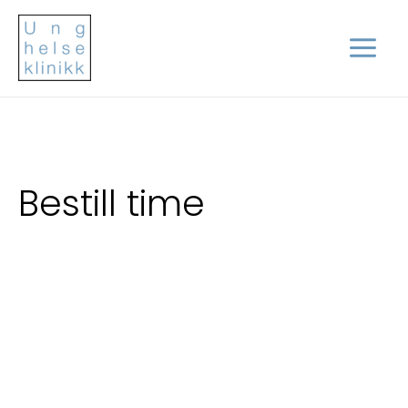
Hopp
rett
til
innholdet
Bestill time